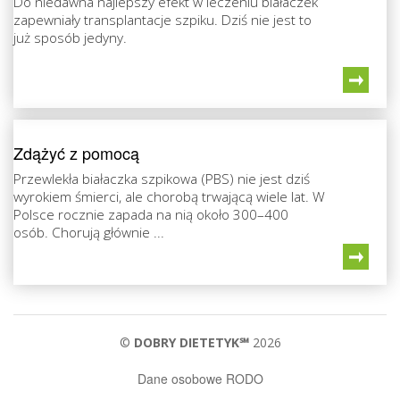
Do niedawna najlepszy efekt w leczeniu białaczek
zapewniały transplantacje szpiku. Dziś nie jest to
już sposób jedyny.
Zdążyć z pomocą
Przewlekła białaczka szpikowa (PBS) nie jest dziś
wyrokiem śmierci, ale chorobą trwającą wiele lat. W
Polsce rocznie zapada na nią około 300–400
osób. Chorują głównie ...
©
DOBRY DIETETYK℠
2026
Dane osobowe RODO