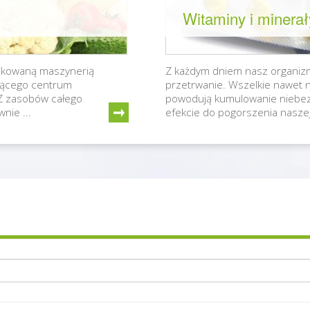
Witaminy i minerał
likowaną maszynerią
Z każdym dniem nasz organizm
jącego centrum
przetrwanie. Wszelkie nawet na
 Z zasobów całego
powodują kumulowanie niebez
nie ...
efekcie do pogorszenia naszej