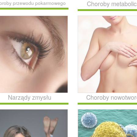
Choroby metaboli
oroby przewodu pokarmowego
Narządy zmysłu
Choroby nowotwo