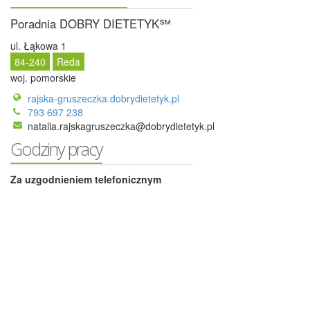
Poradnia DOBRY DIETETYK℠
ul. Łąkowa 1
84-240
Reda
woj. pomorskie
rajska-gruszeczka.dobrydietetyk.pl
793 697 238
natalia.rajskagruszeczka@dobrydietetyk.pl
Godziny pracy
Za uzgodnieniem telefonicznym