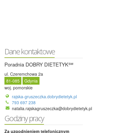
Dane kontaktowe
Poradnia DOBRY DIETETYK℠
ul. Czeremchowa 2a
81-085
Gdynia
woj. pomorskie
rajska-gruszeczka.dobrydietetyk.pl
793 697 238
natalia.rajskagruszeczka@dobrydietetyk.pl
Godziny pracy
Za uzgodnieniem telefonicznym