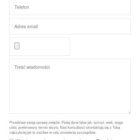
Przedstaw swoją sprawę zwięźle. Podaj dane takie jak: wzrost, wiek, waga
ciała, preferowany termin wizyty. Nasi konsultanci skontaktują się z Tobą
najszybciej jak to możliwe w celu omówienia szczegółów.