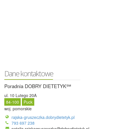
Dane kontaktowe
Poradnia DOBRY DIETETYK℠
ul. 10 Lutego 20A
84-100
Puck
woj. pomorskie
rajska-gruszeczka.dobrydietetyk.pl
793 697 238
natalia.rajskagruszeczka@dobrydietetyk.pl