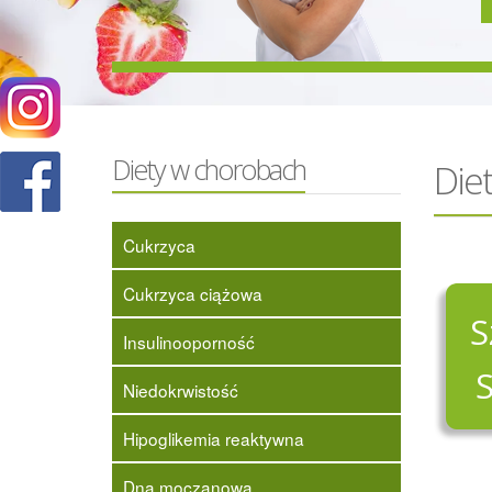
Diety w chorobach
Die
Cukrzyca
Cukrzyca ciążowa
S
Insulinooporność
Niedokrwistość
Hipoglikemia reaktywna
Dna moczanowa