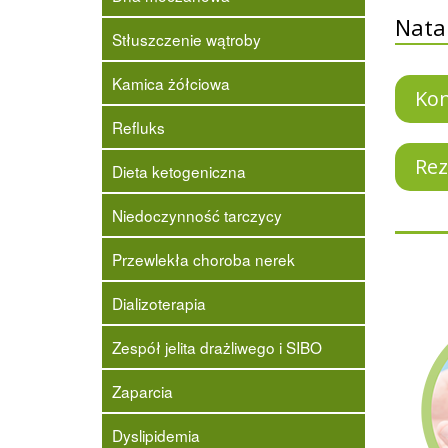
Nata
Stłuszczenie wątroby
Kamica żółciowa
Kon
Refluks
Rez
Dieta ketogeniczna
Niedoczynność tarczycy
Przewlekła choroba nerek
Dializoterapia
Zespół jelita drażliwego i SIBO
Zaparcia
Dyslipidemia