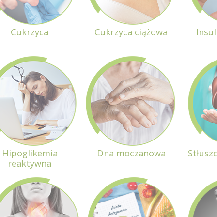
Cukrzyca
Cukrzyca ciążowa
Insu
Hipoglikemia
Dna moczanowa
Stłusz
reaktywna