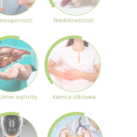
linooporność
Niedokrwistość
czenie wątroby
Kamica żółciowa