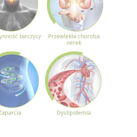
ynność tarczycy
Przewlekła choroba
nerek
Zaparcia
Dyslipidemia